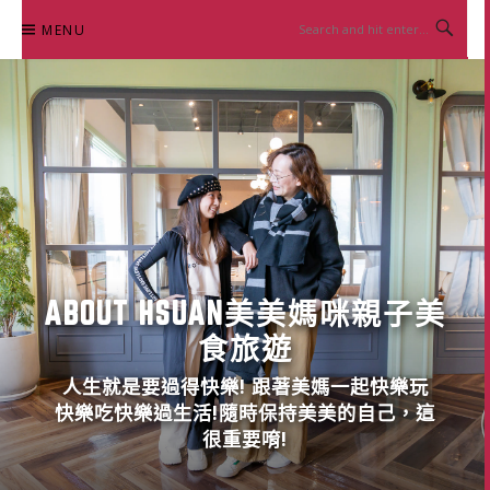
Skip
MENU
to
content
ABOUT HSUAN美美媽咪親子美
食旅遊
人生就是要過得快樂! 跟著美媽一起快樂玩
快樂吃快樂過生活!隨時保持美美的自己，這
很重要唷!