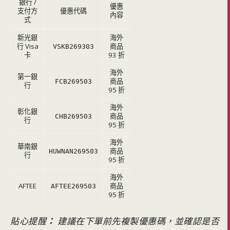
銀行 /
優惠
支付方
優惠代碼
內容
式
新光銀
海外
行 Visa
商品
VSKB269303
卡
93 折
海外
第一銀
商品
FCB269503
行
95 折
海外
彰化銀
商品
CHB269503
行
95 折
海外
華南銀
商品
HUWNAN269503
行
95 折
海外
AFTEE
商品
AFTEE269503
95 折
貼心提醒
：
建議在下單前先複製優惠碼，並確認是否