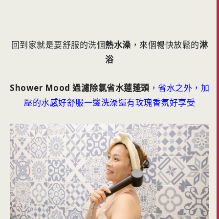
回到家就是要舒服的洗個
熱水澡
，來個暢快放鬆的
淋
浴
Shower Mood 過濾除氯省水蓮蓬頭
，
省水之外，加
壓的水感好舒服一邊洗澡還有玫瑰香氛好享受