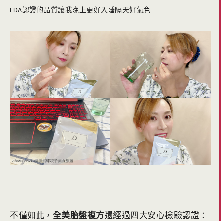
認證的品質讓我晚上更好入睡隔天好氣色
FDA
不僅如此
全美胎盤複方
還經過四大安心檢驗認證
，
：