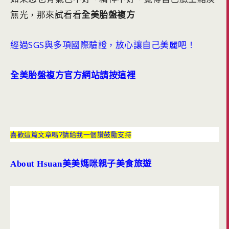
無光
那來試看看
全美胎盤複方
，
經過SGS與多項國際驗證
放心讓自己美麗吧
，
！
全美
胎盤複方官方網站請按這裡
喜歡這篇文章嗎?請給我一個讚鼓勵支持
About Hsuan
美美媽咪親子美食旅遊