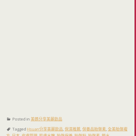
Posted in
美媽分享美麗飲品
Tagged
Hsuan分享美麗飲品
,
保濕推薦
,
保養品胎盤素
,
全美胎盤複
方
,
日本
,
皮膚管理
,
肌膚水嫩
,
胎盤保養
,
胎盤粉
,
胎盤素
,
鎖水