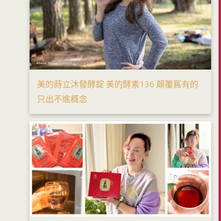
美的蒔立沐發酵錠 美的酵素136 顛覆舊有的
只出不進概念