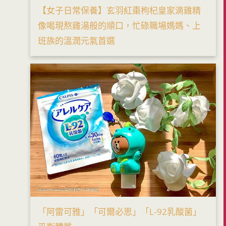
【女子日常保養】玄羽紅棗枸杞皇家滴雞精
像喝現熬雞湯般的順口，忙碌職場媽媽、上
班族的溫潤元氣首選
「阿雷可雅」「可爾必思」「L-92乳酸菌」