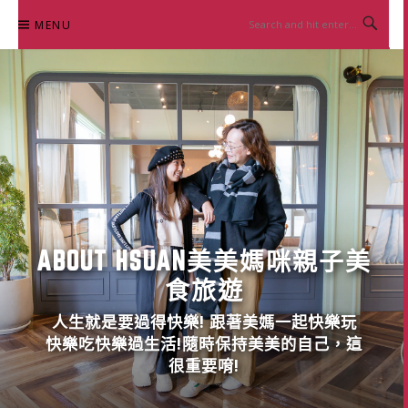
Skip
MENU
to
content
ABOUT HSUAN美美媽咪親子美
食旅遊
人生就是要過得快樂! 跟著美媽一起快樂玩
快樂吃快樂過生活!隨時保持美美的自己，這
很重要唷!