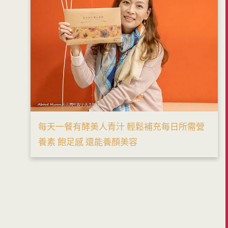
每天一餐有酵美人青汁 輕鬆補充每日所需營
養素 飽足感 還能養顏美容