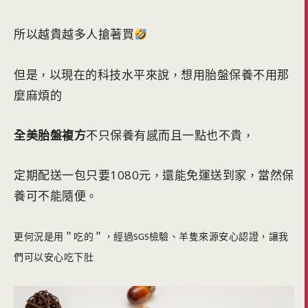
所以越貴越多人搶著買
但是
以現在的科技水平來說
想用胎盤保養不用那
，
，
麼麻煩的
全美胎盤複方
不只保養有感而且一點也不貴
，
定期配送一包只要
1080
元
還能免運送到家
當然保
，
，
養可不能隨便
。
更何況是用＂吃的＂，經過
檢驗、
羊隻來源安心認證，讓我
SGS
們可以安心吃下肚