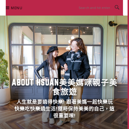
Skip
MENU
to
content
ABOUT HSUAN美美媽咪親子美
食旅遊
人生就是要過得快樂! 跟著美媽一起快樂玩
快樂吃快樂過生活!隨時保持美美的自己，這
很重要唷!