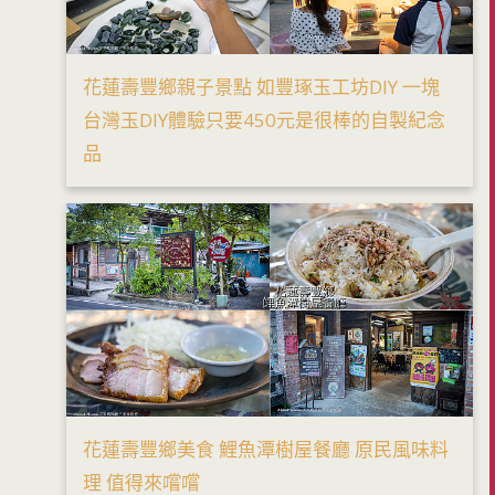
花蓮壽豐鄉親子景點 如豐琢玉工坊DIY 一塊
台灣玉DIY體驗只要450元是很棒的自製紀念
品
花蓮壽豐鄉美食 鯉魚潭樹屋餐廳 原民風味料
理 值得來嚐嚐