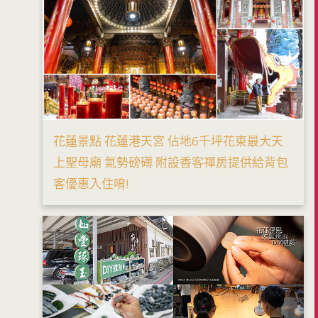
花蓮景點 花蓮港天宮 佔地6千坪花東最大天
上聖母廟 氣勢磅礡 附設香客禪房提供給背包
客優惠入住唷!