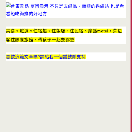
美食。旅遊。住宿趣。住飯店、住民宿、摩鐵motel，背包
客住膠囊旅館，帶孩子一起去露營
喜歡這篇文章嗎?請給我一個讚鼓勵支持