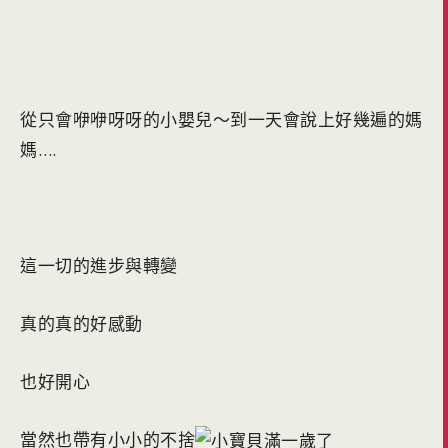
從只會咿咿呀呀的小嬰兒～到一天會說上好幾遍的媽
媽….
這一切的進步與轉變
真的真的好感動
也好開心
當然也帶有小小的不捨