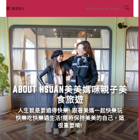
Skip
MENU
to
content
ABOUT HSUAN美美媽咪親子美
食旅遊
人生就是要過得快樂! 跟著美媽一起快樂玩
快樂吃快樂過生活!隨時保持美美的自己，這
很重要唷!