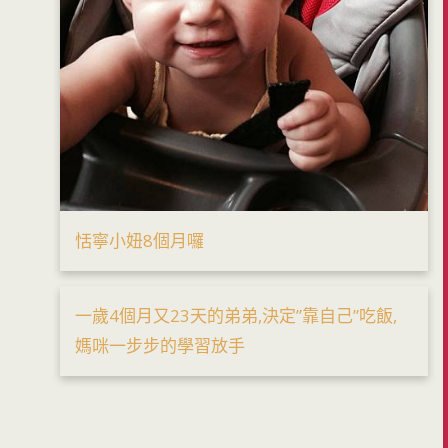
恬寧小妞8個月囉
一歲4個月又23天的弟弟,決定”靠自己”吃飯,
媽咪一步步的學習放手