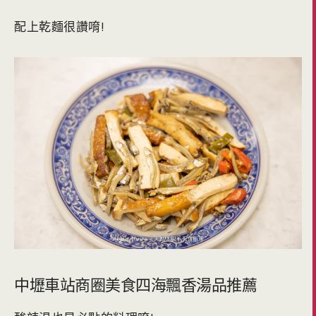
配上乾麵很讚唷!
中壢車站商圈美食四海飄香湯品推薦