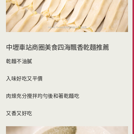
中壢車站商圈美食四海飄香乾麵推薦
乾麵不油膩
入味好吃又平價
肉燥充分攪拌均勻後和著乾麵吃
又香又好吃