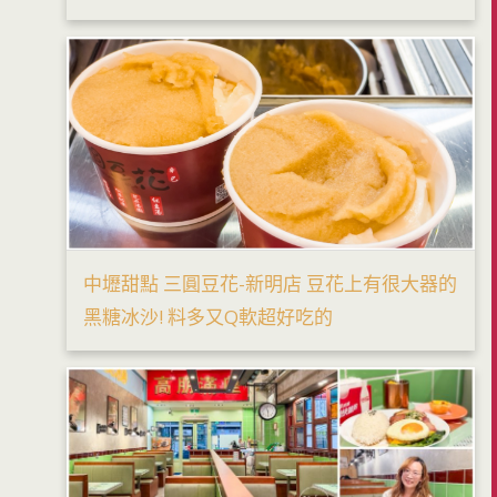
中壢甜點 三圓豆花-新明店 豆花上有很大器的
黑糖冰沙! 料多又Q軟超好吃的