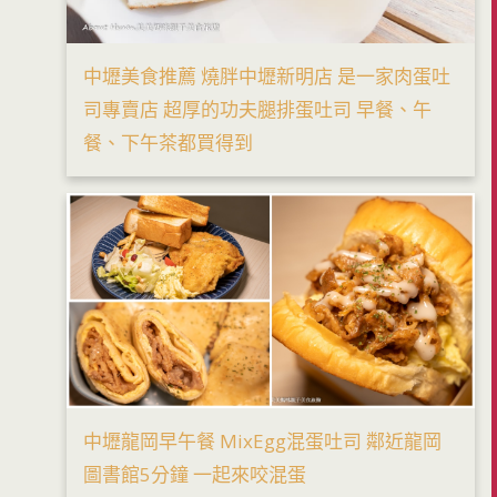
中壢美食推薦 燒胖中壢新明店 是一家肉蛋吐
司專賣店 超厚的功夫腿排蛋吐司 早餐、午
餐、下午茶都買得到
中壢龍岡早午餐 MixEgg混蛋吐司 鄰近龍岡
圖書館5分鐘 一起來咬混蛋