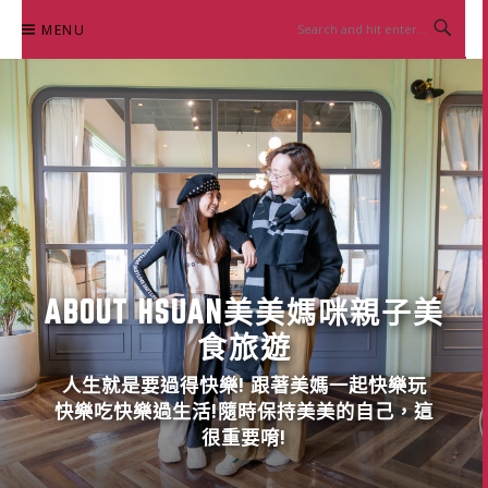
Skip
MENU
to
content
ABOUT HSUAN美美媽咪親子美
食旅遊
人生就是要過得快樂! 跟著美媽一起快樂玩
快樂吃快樂過生活!隨時保持美美的自己，這
很重要唷!