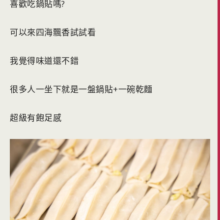
喜歡吃鍋貼嗎?
可以來四海飄香試試看
我覺得味道還不錯
很多人一坐下就是一盤鍋貼+一碗乾麵
超級有飽足感