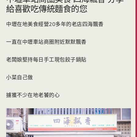
給喜歡吃傳統麵食的您
中壢在地美食經營20多年的老店四海飄香
一直在中壢車站商圈附近默默飄香
老闆娘堅持每日手工現包餃子鍋貼
小菜自己做
擄獲不少在地老饕的心