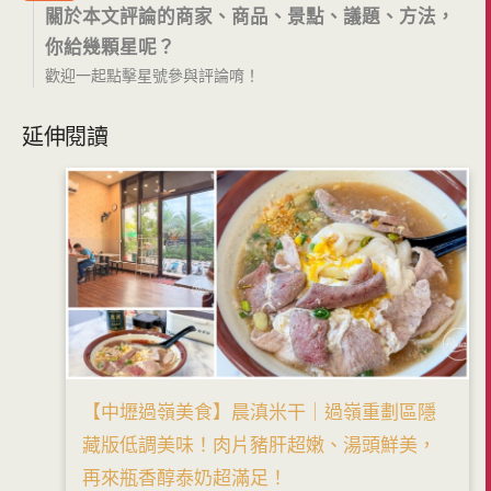
關於本文評論的商家、商品、景點、議題、方法，
你給幾顆星呢？
歡迎一起點擊星號參與評論唷！
延伸閱讀
【中壢過嶺美食】晨滇米干｜過嶺重劃區隱
藏版低調美味！肉片豬肝超嫩、湯頭鮮美，
再來瓶香醇泰奶超滿足！