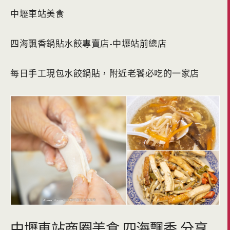
中壢車站美食
四海飄香鍋貼水餃專賣店-中壢站前總店
每日手工現包水餃鍋貼，附近老饕必吃的一家店
中壢車站商圈美食 四海飄香 分享