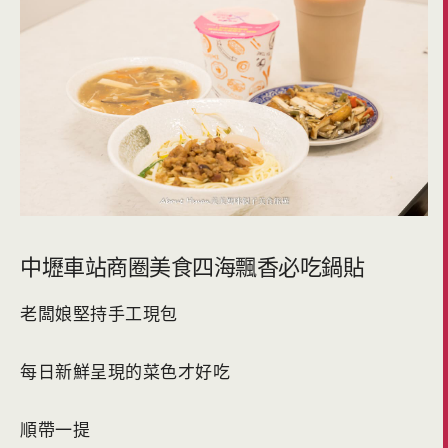
中壢車站商圈美食四海飄香必吃鍋貼
老闆娘堅持手工現包
每日新鮮呈現的菜色才好吃
順帶一提