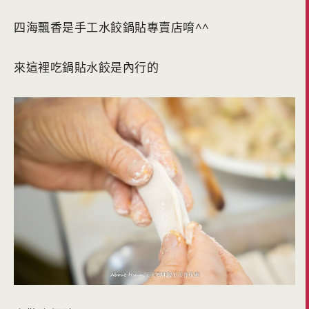
四海飄香是手工水餃鍋貼專賣店唷^^
來這裡吃鍋貼水餃是內行的