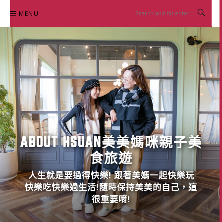
Skip
MENU
to
content
ABOUT HSUAN美美媽咪親子美
食旅遊
人生就是要過得快樂! 跟著美媽一起快樂玩
快樂吃快樂過生活!隨時保持美美的自己，這
很重要唷!