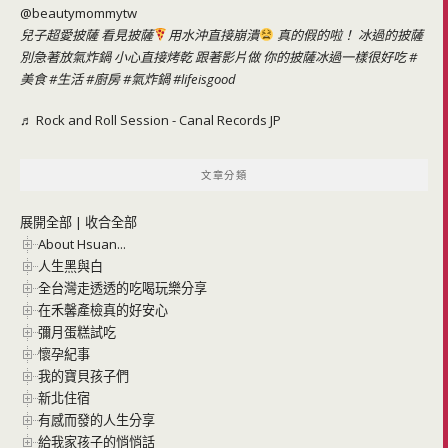
@beautymommytw
兒子超愛披薩 看見披薩
用水沖直接崩潰
真的假的啦！ 冰過的披薩
別急著放氣炸鍋 小心直接烤乾 跟著影片做 你的披薩冰過一樣很好吃
#
美食
#生活
#廚房
#氣炸鍋
#lifeisgood
♬ Rock and Roll Session - Canal Records JP
文章分類
展開全部
|
收合全部
About Hsuan...
人生黑與白
全台灣走透透的吃喝玩樂分享
在禾馨產檢真的好安心
彌月蛋糕試吃
懷孕紀事
我的寶貝孩子們
新北住宿
有感而發的人生分享
給我家孩子的悄悄話