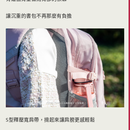
讓沉重的書包不再那麼有負擔
S型釋壓寬肩帶，揹起來讓肩膀更感輕鬆